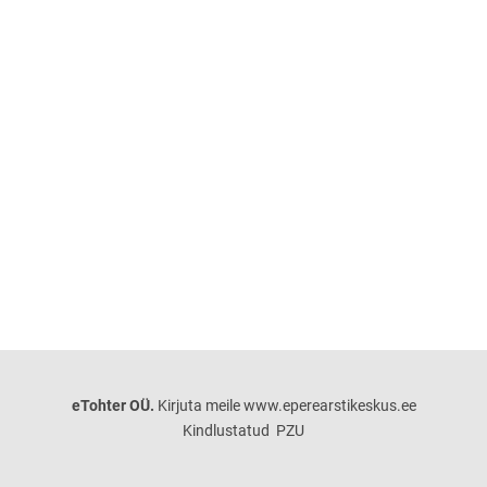
eTohter OÜ.
Kirjuta meile www.eperearstikeskus.ee
Kindlustatud PZU