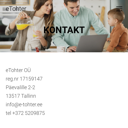
eTohter
KONTAKT
eTohter OÜ
reg.nr 17159147
Päevalille 2-2
13517 Tallinn
info@e-tohter.ee
tel +372 5209875