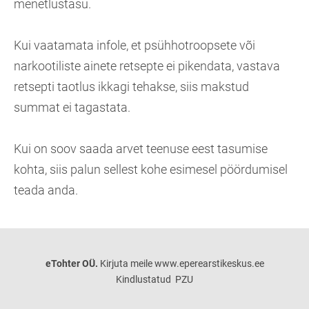
menetlustasu.
Kui vaatamata infole, et psühhotroopsete või
narkootiliste ainete retsepte ei pikendata, vastava
retsepti taotlus ikkagi tehakse, siis makstud
summat ei tagastata.
Kui on soov saada arvet teenuse eest tasumise
kohta, siis palun sellest kohe esimesel pöördumisel
teada anda.
eTohter OÜ.
Kirjuta meile www.eperearstikeskus.ee
Kindlustatud PZU