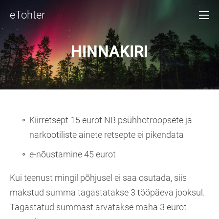
eTohter
HINNAKIRI
Kiirretsept 15 eurot NB psühhotroopsete ja
narkootiliste ainete retsepte ei pikendata
e-nõustamine 45 eurot
Kui teenust mingil põhjusel ei saa osutada, siis
makstud summa tagastatakse 3 tööpäeva jooksul.
Tagastatud summast arvatakse maha 3 eurot